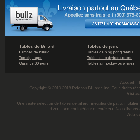
Tables de Billard
Tables de jeux
Lampes de billard
Tables de ping pong tennis
Temoignages
Tables de babyfoot soccer
Garantie 30 jours
Tables air hockey ou à tiges
Accueil
Copyright © 2010-2018 Palason Billiards Inc. Tous droits rése
Visite
Une vaste sélection de tables de billard, meubles de patio, mobilier d
divertissement intérieur et extérieur. Nous livrons
Web d