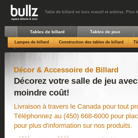
Table de billard en bois massif et ardoise. Plus 
Tables de billard
Tables de jeux
Lampes de billard
Construction des tables de billard
T
Nos Magasins
Décor & Accessoire de Billard
Décorez votre salle de jeu avec
moindre coût!
Livraison à travers le Canada pour tout pr
Téléphonnez au (450) 668-6000 pour pla
pour plus d'information sur nos produits.